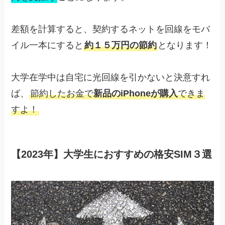
差額を計算すると、契約するネットを回線をモバ
イル一本にすると
約１５万円の節約
となります！
大学在学中は自宅に光回線を引かないと決意すれ
ば、
節約したお金で
新品のiPhoneが購入
できま
すよ！
【2023年】大学生におすすめの格安SIM３選