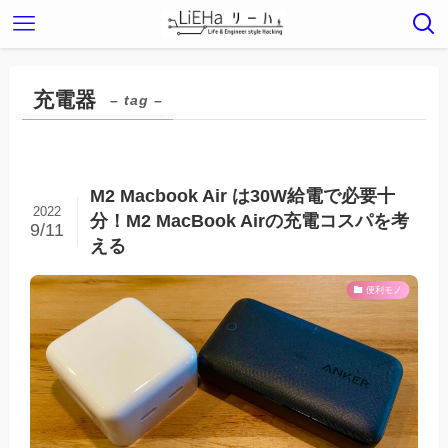
充電器
– tag –
M2 Macbook Air は30W給電で必要十
2022
分！M2 MacBook Airの充電コスパを考
9/11
える
便利モノ