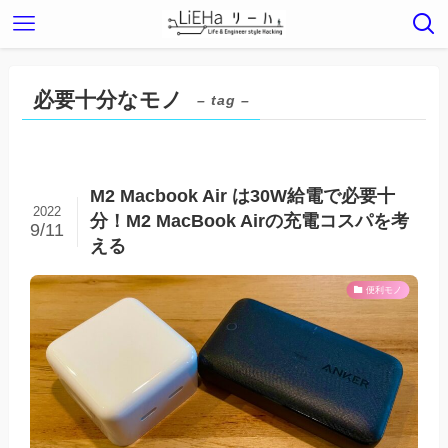
必要十分なモノ
– tag –
M2 Macbook Air は30W給電で必要十
2022
分！M2 MacBook Airの充電コスパを考
9/11
える
便利モノ